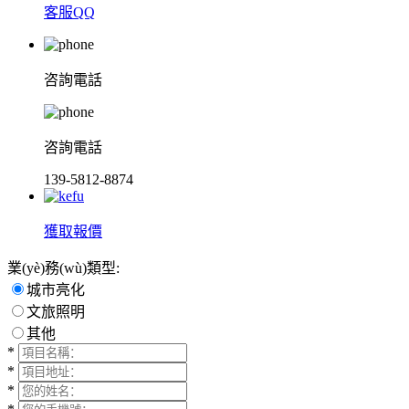
客服QQ
咨詢電話
咨詢電話
139-5812-8874
獲取報價
業(yè)務(wù)類型:
城市亮化
文旅照明
其他
*
*
*