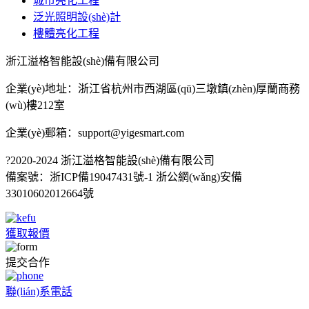
城市亮化工程
泛光照明設(shè)計
樓體亮化工程
浙江溢格智能設(shè)備有限公司
企業(yè)地址：浙江省杭州市西湖區(qū)三墩鎮(zhèn)厚蘭商務
(wù)樓212室
企業(yè)郵箱：support@yigesmart.com
?2020-2024 浙江溢格智能設(shè)備有限公司
備案號：
浙ICP備19047431號-1
浙公網(wǎng)安備
33010602012664號
獲取報價
提交合作
聯(lián)系電話