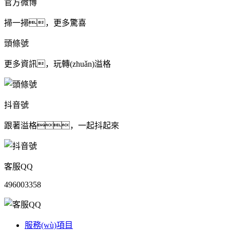
官方微博
掃一掃，更多驚喜
頭條號
更多資訊，玩轉(zhuǎn)溢格
抖音號
跟著溢格，一起抖起來
客服QQ
496003358
服務(wù)項目