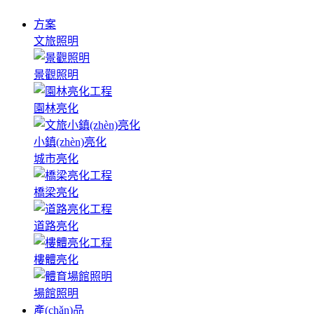
方案
文旅照明
景觀照明
園林亮化
小鎮(zhèn)亮化
城市亮化
橋梁亮化
道路亮化
樓體亮化
場館照明
產(chǎn)品