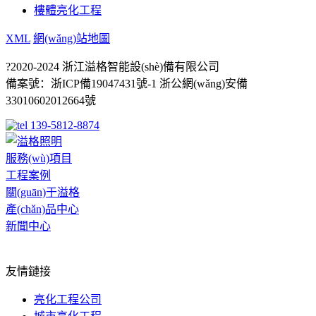
樓體亮化工程
XML
網(wǎng)站地圖
?2020-2024 浙江溢格智能設(shè)備有限公司
備案號：
浙ICP備19047431號-1
浙公網(wǎng)安備
33010602012664號
139-5812-8874
服務(wù)項目
工程案例
關(guān)于溢格
產(chǎn)品中心
新聞中心
網(wǎng)站地圖
友情鏈接
亮化工程公司