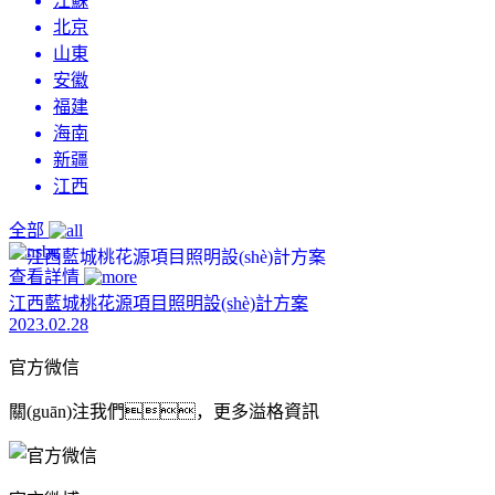
江蘇
北京
山東
安徽
福建
海南
新疆
江西
全部
查看詳情
江西藍城桃花源項目照明設(shè)計方案
2023.02.28
官方微信
關(guān)注我們，更多溢格資訊