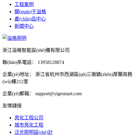
工程案例
關(guān)于溢格
產(chǎn)品中心
新聞中心
浙江溢格智能設(shè)備有限公司
聯(lián)系電話：
13958128874
企業(yè)地址：
浙江省杭州市西湖區(qū)三墩鎮(zhèn)厚蘭商務
(wù)樓212室
企業(yè)郵箱：
support@yigesmart.com
友情鏈接
亮化工程公司
城市亮化工程
泛光照明設(shè)計