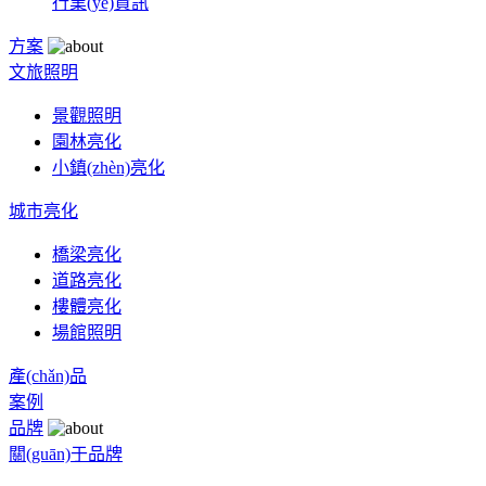
行業(yè)資訊
方案
文旅照明
景觀照明
園林亮化
小鎮(zhèn)亮化
城市亮化
橋梁亮化
道路亮化
樓體亮化
場館照明
產(chǎn)品
案例
品牌
關(guān)于品牌